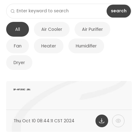
search
All
Air Cooler
Air Purifier
Fan
Heater
Humidifier
Dryer
DF-AF1310C（EN）
Thu Oct 10 08:44:11 CST 2024